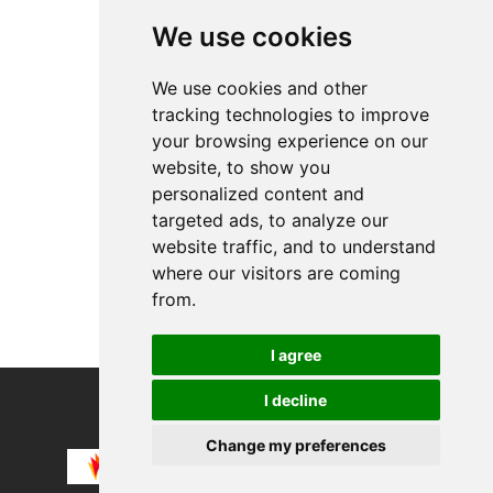
Allnet ABO S ( 12...
We use cookies
Yokohama BluEarth...
Einmaliger Sommer
We use cookies and other
tracking technologies to improve
Hakkında
your browsing experience on our
Gizlilik
website, to show you
Bize ulaşın
personalized content and
Yasal bilgi
targeted ads, to analyze our
website traffic, and to understand
Çerez tercihleri
where our visitors are coming
from.
I agree
I decline
COPYRIGHT © 2026
Alevco UG
Change my preferences