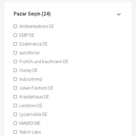
Pazar Seçin (24)
Ambientedirect DE
EMP DE
Esdemarca DE
euroflorist
Frölich und Kaufmann DE
Hurley DE
Indoortrend
Julian Fashion DE
Kräuterhaus DE
Lenstore DE
Lycamobile DE
MAMOI.ME
Natch Labs