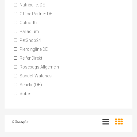
Nutribullet DE
Office Partner DE
Outnorth
Palladium
PetShop24
Piercingline DE
ReifenDirekt
Rosebags Allgemein
Sandell Watches
Senetic(DE)
Sober
0 Sonuçlar