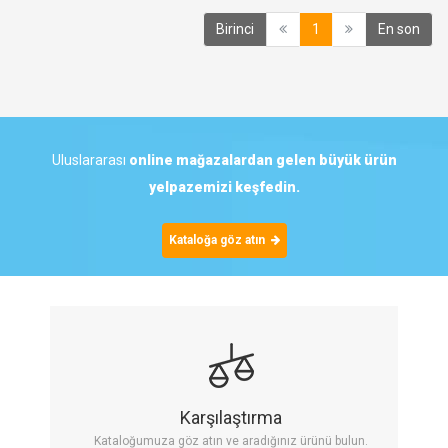
(current)
Birinci
1
En son
Uluslararası
online mağazalardan gelen
büyük
ürün
yelpazemizi keşfedin.
Kataloğa göz atın
Karşılaştırma
Kataloğumuza göz atın ve aradığınız ürünü bulun.