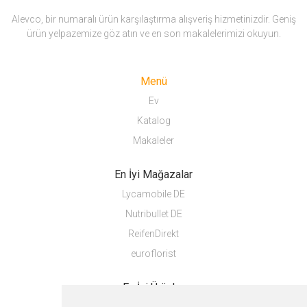
Alevco, bir numaralı ürün karşılaştırma alışveriş hizmetinizdir. Geniş
ürün yelpazemize göz atın ve en son makalelerimizi okuyun.
Menü
Ev
Katalog
Makaleler
En İyi Mağazalar
Lycamobile DE
Nutribullet DE
ReifenDirekt
euroflorist
En İyi Ürünler