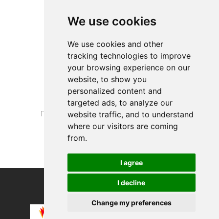
Лучшие продукты
We use cookies
Kingston Canvas S...
VERSACE Rock Aus ...
We use cookies and other
tracking technologies to improve
О сайте
your browsing experience on our
Конфиденциальность
website, to show you
Свяжитесь с нами
personalized content and
Юридическая информация
targeted ads, to analyze our
website traffic, and to understand
Предпочтения в отношении файлов cookie
where our visitors are coming
from.
I agree
I decline
COPYRIGHT © 2026
Alevco UG
Change my preferences