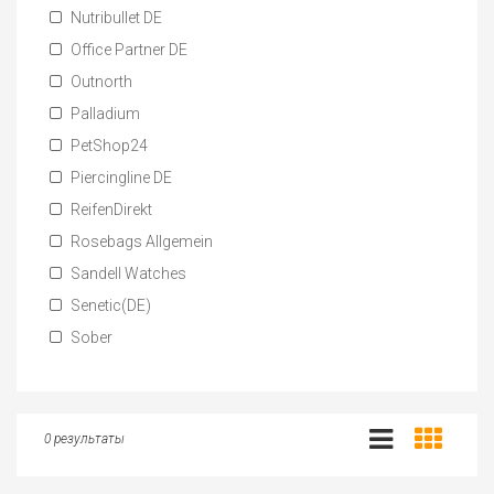
Nutribullet DE
Office Partner DE
Outnorth
Palladium
PetShop24
Piercingline DE
ReifenDirekt
Rosebags Allgemein
Sandell Watches
Senetic(DE)
Sober
0 результаты