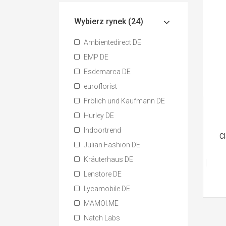
Wybierz rynek (24)
Ambientedirect DE
EMP DE
Esdemarca DE
euroflorist
Frölich und Kaufmann DE
Hurley DE
Indoortrend
C
Julian Fashion DE
Kräuterhaus DE
Lenstore DE
Lycamobile DE
MAMOI.ME
Natch Labs