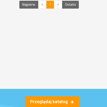
(current)
Najpierw
1
Ostatni
Przeglądaj katalog