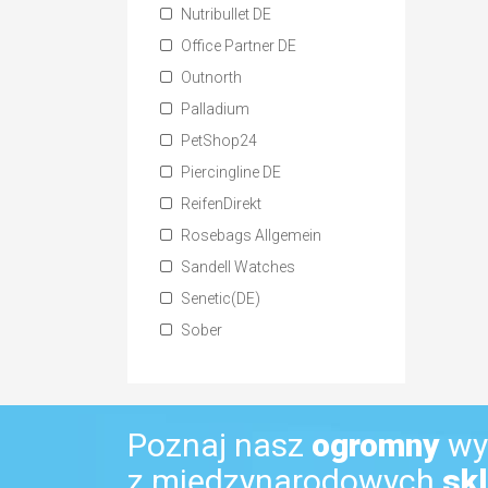
Nutribullet DE
Office Partner DE
Outnorth
Palladium
PetShop24
Piercingline DE
ReifenDirekt
Rosebags Allgemein
Sandell Watches
Senetic(DE)
Sober
Poznaj nasz
ogromny
wy
z międzynarodowych
sk