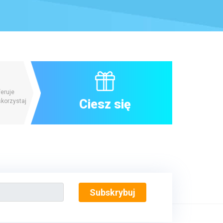
feruje
Ciesz się
skorzystaj
Subskrybuj