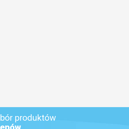
bór produktów
lepów