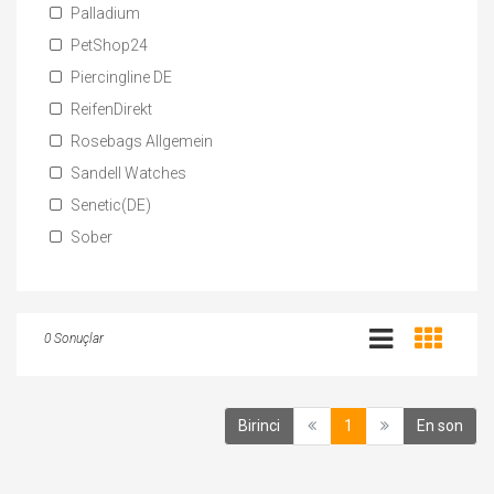
Palladium
PetShop24
Piercingline DE
ReifenDirekt
Rosebags Allgemein
Sandell Watches
Senetic(DE)
Sober
0 Sonuçlar
(current)
Birinci
1
En son