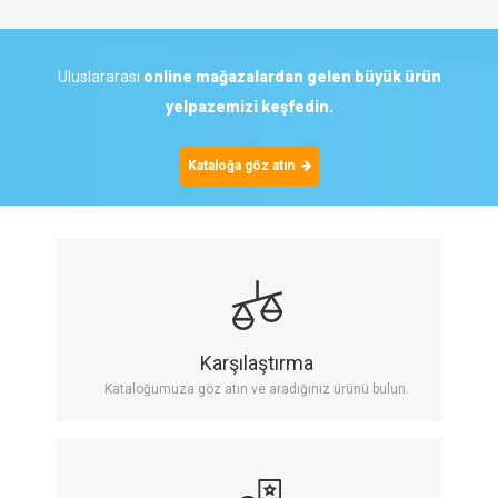
Uluslararası
online mağazalardan gelen
büyük
ürün
yelpazemizi keşfedin.
Kataloğa göz atın
Karşılaştırma
Kataloğumuza göz atın ve aradığınız ürünü bulun.