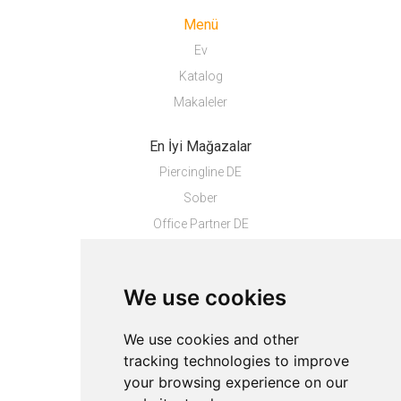
Menü
Ev
Katalog
Makaleler
En İyi Mağazalar
Piercingline DE
Sober
Office Partner DE
Palladium
We use cookies
En İyi Ürünler
HP ProDesk 4 Mini...
We use cookies and other
tracking technologies to improve
Hakkında
your browsing experience on our
Gizlilik