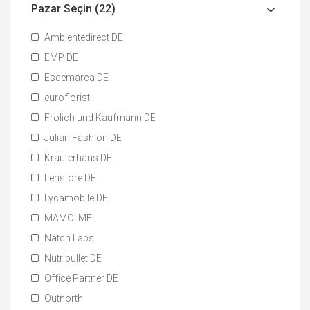
Pazar Seçin (22)
Ambientedirect DE
EMP DE
Esdemarca DE
euroflorist
Frölich und Kaufmann DE
Julian Fashion DE
Kräuterhaus DE
Lenstore DE
Lycamobile DE
MAMOI.ME
Natch Labs
Nutribullet DE
Office Partner DE
Outnorth