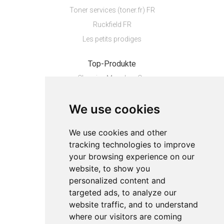
Toner services (toner.fr) FR
Ruckfield FR
Les petits prodiges
Top-Produkte
Chemise Manches C...
Pack de 5 cartouc...
We use cookies
Polo à manches co...
Le Déodorant Fleu...
We use cookies and other
tracking technologies to improve
Über
your browsing experience on our
Datenschutz
website, to show you
Kontakt
personalized content and
Impressum
targeted ads, to analyze our
website traffic, and to understand
Cookies-Einstellungen
where our visitors are coming