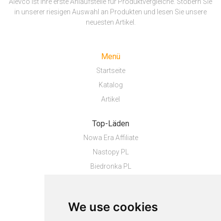
Alevco ist Ihre erste Anlaufstelle für Produktvergleiche. Stöbern Sie
in unserer riesigen Auswahl an Produkten und lesen Sie unsere
neuesten Artikel.
Menü
Startseite
Katalog
Artikel
Top-Läden
Nowa Era Affiliate
Nastopy PL
Biedronka PL
Top-Produkte
We use cookies
Zakostki trekking...
Robot sprzątający...